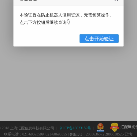
本验证旨在防止机器人滥用资源，无需频繁操作。
点击下方按钮后继续查询👇
点击开始验证
汇配曝光
© 2018 上海汇配信息科技有限公司 ｜
沪ICP备18023159号
｜
联系电话：021-60693599 021-60693555 | 客服QQ：2885636572 2885638526(已满)