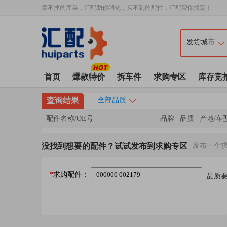
卖不掉的库存，汇配助你消化；买不到的配件，汇配帮你搞定！
首页
爆款特价
拆车件
求购专区
库存竞
查询结果
全部品质
配件名称/OE号
品牌 | 品质 | 产地/车
没找到想要的配件？试试发布到求购专区
发布一个
*
求购配件：
品质