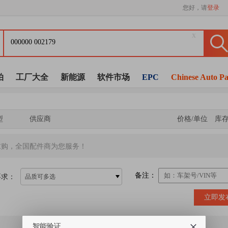
您好，请
登录
x
拍
工厂大全
新能源
软件市场
EPC
Chinese Auto Pa
型
供应商
价格/单位
库
求购，全国配件商为您服务！
备注：
要求：
品质可多选
立即发
智能验证