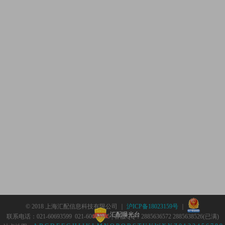
© 2018 上海汇配信息科技有限公司 ｜
沪ICP备18023159号
｜
汇配曝光台
联系电话：021-60693599 021-60693555 | 客服QQ：2885636572 2885638526(已满)