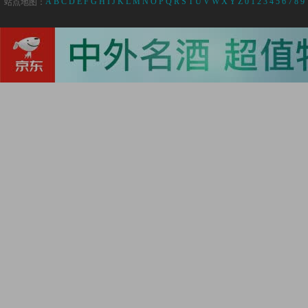
A
B
C
D
E
F
G
H
I
J
K
L
M
N
O
P
Q
R
S
T
U
V
W
X
Y
Z
0
1
2
3
4
5
6
7
8
9
站点地图：