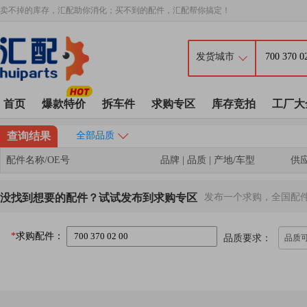
卖不掉的库存，汇配助你消化；买不到的配件，汇配帮你搞定！
首页
爆款特价
拆车件
求购专区
库存竞拍
工厂大
查询结果
全部品质
配件名称/OE号
品牌 | 品质 | 产地/车型
供
没找到想要的配件？试试发布到求购专区
发布一个求购，全国配
*
求购配件：
品质要求：
品质