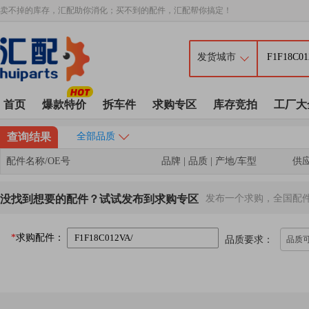
卖不掉的库存，汇配助你消化；买不到的配件，汇配帮你搞定！
首页
爆款特价
拆车件
求购专区
库存竞拍
工厂大
查询结果
全部品质
配件名称/OE号
品牌 | 品质 | 产地/车型
供
没找到想要的配件？试试发布到求购专区
发布一个求购，全国配
*
求购配件：
品质要求：
品质