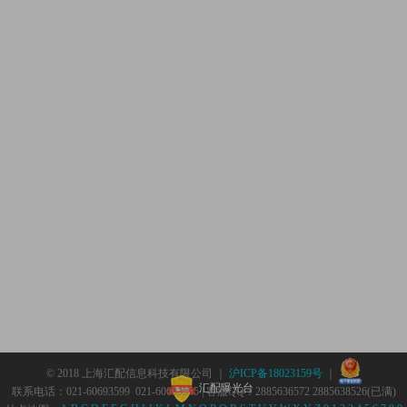
© 2018 上海汇配信息科技有限公司 ｜
沪ICP备18023159号
｜
汇配曝光台
联系电话：021-60693599 021-60693555 | 客服QQ：2885636572 2885638526(已满)