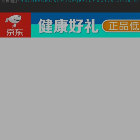
A
B
C
D
E
F
G
H
I
J
K
L
M
N
O
P
Q
R
S
T
U
V
W
X
Y
Z
0
1
2
3
4
5
6
7
8
9
站点地图：