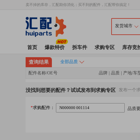
卖不掉的库存，汇配助你消化；买不到的配件，汇配帮你搞定！
首页
爆款特价
拆车件
求购专区
库存竞
查询结果
全部品质
配件名称/OE号
品牌 | 品质 | 产地/车
没找到想要的配件？试试发布到求购专区
发布一个
*
求购配件：
品质