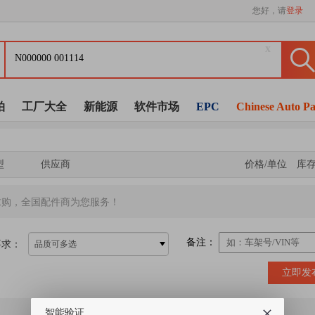
您好，请
登录
x
拍
工厂大全
新能源
软件市场
EPC
Chinese Auto Pa
型
供应商
价格/单位
库
求购，全国配件商为您服务！
备注：
要求：
品质可多选
立即发
智能验证