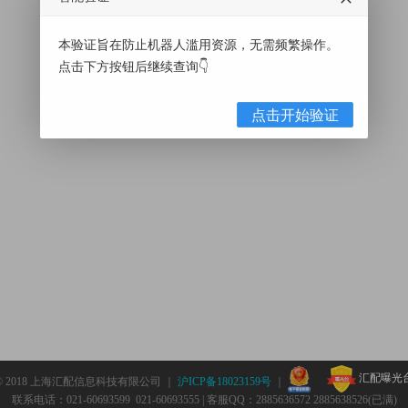
本验证旨在防止机器人滥用资源，无需频繁操作。
点击下方按钮后继续查询👇
点击开始验证
汇配曝光
© 2018 上海汇配信息科技有限公司 ｜
沪ICP备18023159号
｜
联系电话：021-60693599 021-60693555 | 客服QQ：2885636572 2885638526(已满)