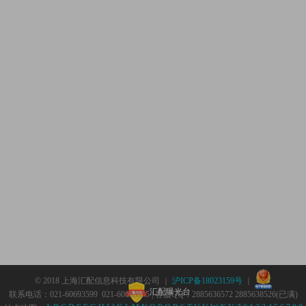
© 2018 上海汇配信息科技有限公司 ｜
沪ICP备18023159号
｜
汇配曝光台
联系电话：021-60693599 021-60693555 | 客服QQ：2885636572 2885638526(已满)