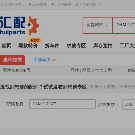
卖不掉的库存，汇配助你消化；买不到的配件，汇配帮你搞定！
首页
爆款特价
拆车件
求购专区
库存竞拍
工厂大
查询结果
全部品质
配件名称/OE号
品牌 | 品质 | 产地/车型
供
没找到想要的配件？试试发布到求购专区
发布一个求购，全国配
*
求购配件：
品质要求：
品质