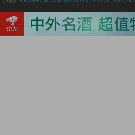
A
B
C
D
E
F
G
H
I
J
K
L
M
N
O
P
Q
R
S
T
U
V
W
X
Y
Z
0
1
2
3
4
5
6
7
8
9
站点地图：