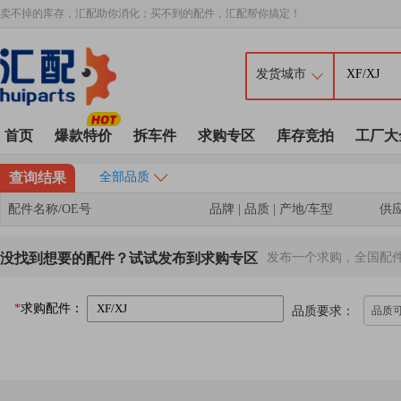
卖不掉的库存，汇配助你消化；买不到的配件，汇配帮你搞定！
首页
爆款特价
拆车件
求购专区
库存竞拍
工厂大
查询结果
全部品质
配件名称/OE号
品牌 | 品质 | 产地/车型
供
没找到想要的配件？试试发布到求购专区
发布一个求购，全国配
*
求购配件：
品质要求：
品质