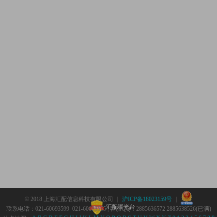
© 2018 上海汇配信息科技有限公司 ｜
沪ICP备18023159号
｜
汇配曝光台
联系电话：021-60693599 021-60693555 | 客服QQ：2885636572 2885638526(已满)