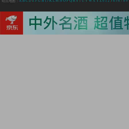
A
B
C
D
E
F
G
H
I
J
K
L
M
N
O
P
Q
R
S
T
U
V
W
X
Y
Z
0
1
2
3
4
5
6
7
8
9
站点地图：