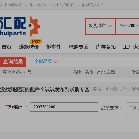
卖不掉的库存，汇配助你消化；买不到的配件，汇配帮你搞定！
首页
爆款特价
拆车件
求购专区
库存竞拍
工厂大
查询结果
全部品质
配件名称/OE号
品牌 | 品质 | 产地/车型
供
没找到想要的配件？试试发布到求购专区
发布一个求购，全国配
*
求购配件：
品质要求：
品质