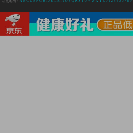
A
B
C
D
E
F
G
H
I
J
K
L
M
N
O
P
Q
R
S
T
U
V
W
X
Y
Z
0
1
2
3
4
5
6
7
8
9
站点地图：