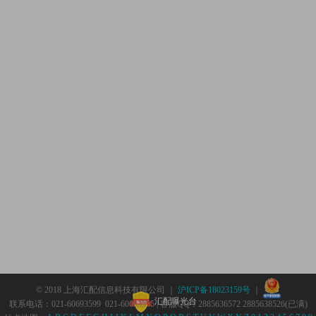
© 2018 上海汇配信息科技有限公司 ｜
沪ICP备18023159号
｜
汇配曝光台
联系电话：021-60693599 021-60693555 | 客服QQ：2885636572 2885638526(已满)