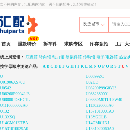
卖不掉的库存，汇配助你消化；买不到的配件，汇配帮你搞定！
首页
爆款特价
拆车件
求购专区
库存竞拍
工厂大
线上展览馆：
底盘馆
转向馆
动力馆
易损件馆
传动馆
电子/电器馆
热交
A
B
C
D
E
F
G
H
I
J
K
L
M
N
O
P
Q
R
S
T
U
V
按字母顺序浏览产品:
U
U00899ZC
U01906AS76U
U02UD
U0542
U08200P99G8YJ3
U08268P9904LJ3
U0882380001
U08880JDSHC1L
U08880M0TUL5W40
U1110050002A0
U1130220003A0
U132
U1371010001A0
U13XSQ
U13YGDLB
U14GM01ETBA
U14GM01INJ
U1531010029A0
U1531020060A0