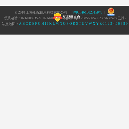
© 2018 上海汇配信息科技有限公司 ｜
沪ICP备18023159号
｜
汇配曝光台
联系电话：021-60693599 021-60693555 | 客服QQ：2885636572 2885638526(已满)
A
B
C
D
E
F
G
H
I
J
K
L
M
N
O
P
Q
R
S
T
U
V
W
X
Y
Z
0
1
2
3
4
5
6
7
8
9
站点地图：