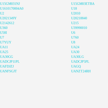
U15GM031NJ
U15GM03ETBA
U1610170004A0
U18
U2
U2010
U2021349Y
U20218840
U2142612
U215
U360
U39990010
U58I
U6
U7
U760
U7YUY
U8
UA11
UA24
UA25
UA30
UA30GG
UA30LG
UADCJP11PL
UADCJP5PL
UAFDJZJ
UAGQ
UANFSGJT
UANZT24RH