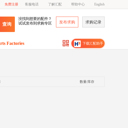
免费注册
客服电话
了解汇配
帮助中心
English
没找到想要的配件？
发布求购
求购记录
试试发布到求购专区
查询
rts Factories
下载汇配助手
商
数量/库存