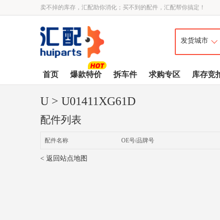
卖不掉的库存，汇配助你消化；买不到的配件，汇配帮你搞定！
首页
爆款特价
拆车件
求购专区
库存竞
U
> U01411XG61D
配件列表
配件名称
OE号/品牌号
< 返回站点地图