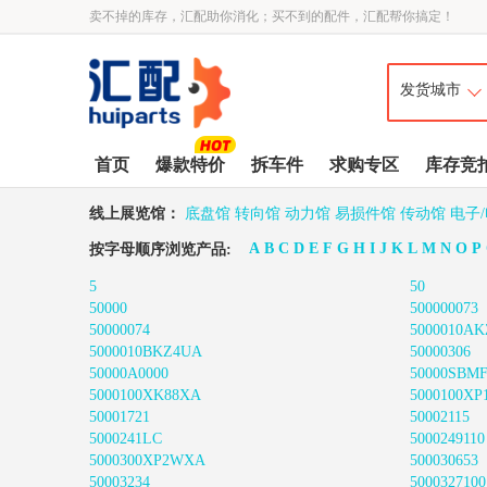
卖不掉的库存，汇配助你消化；买不到的配件，汇配帮你搞定！
首页
爆款特价
拆车件
求购专区
库存竞
线上展览馆：
底盘馆
转向馆
动力馆
易损件馆
传动馆
电子
A
B
C
D
E
F
G
H
I
J
K
L
M
N
O
P
按字母顺序浏览产品:
5
50
50000
500000073
50000074
5000010AK
5000010BKZ4UA
50000306
50000A0000
50000SBM
5000100XK88XA
5000100XP
50001721
50002115
5000241LC
5000249110
5000300XP2WXA
500030653
50003234
5000327100