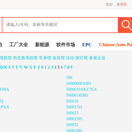
您好，请
登录
x
拍
工厂大全
新能源
软件市场
EPC
Chinese Auto Pa
/电器馆
热交换系统馆
车身馆
改装馆
综合/其它馆
参展企业
Q
R
S
T
U
V
W
X
Y
Z
0
1
2
3
4
5
6
7
8
9
500
5000000F04B1
Z09A
5000010AKZ7EA
5000054DB5
FQ
500010
1PXA
50001701
500023
50002595
500032
50003482