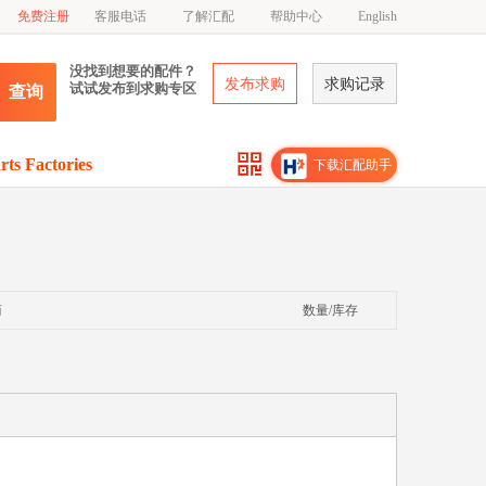
免费注册
客服电话
了解汇配
帮助中心
English
没找到想要的配件？
发布求购
求购记录
试试发布到求购专区
查询
rts Factories
下载汇配助手
商
数量/库存