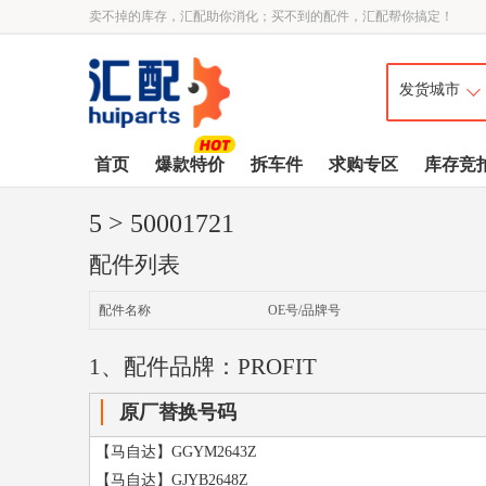
卖不掉的库存，汇配助你消化；买不到的配件，汇配帮你搞定！
首页
爆款特价
拆车件
求购专区
库存竞
5
> 50001721
配件列表
配件名称
OE号/品牌号
1、配件品牌：PROFIT
原厂替换号码
【马自达】GGYM2643Z
【马自达】GJYB2648Z