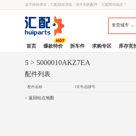
卖不掉的库存，汇配助你消化；买不到的配件，汇配帮你搞定！
首页
爆款特价
拆车件
求购专区
库存竞
5
> 5000010AKZ7EA
配件列表
配件名称
OE号/品牌号
< 返回站点地图