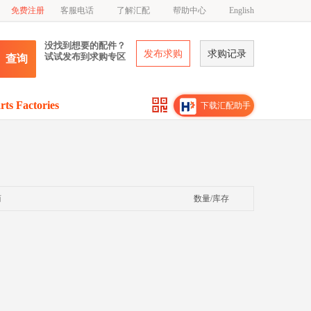
免费注册
客服电话
了解汇配
帮助中心
English
没找到想要的配件？
发布求购
求购记录
试试发布到求购专区
查询
rts Factories
下载汇配助手
商
数量/库存