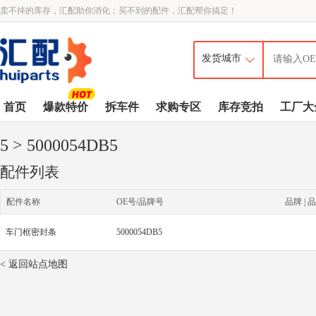
卖不掉的库存，汇配助你消化；买不到的配件，汇配帮你搞定！
首页
爆款特价
拆车件
求购专区
库存竞拍
工厂大
5
> 5000054DB5
配件列表
配件名称
OE号/品牌号
品牌 | 品
车门框密封条
5000054DB5
< 返回站点地图