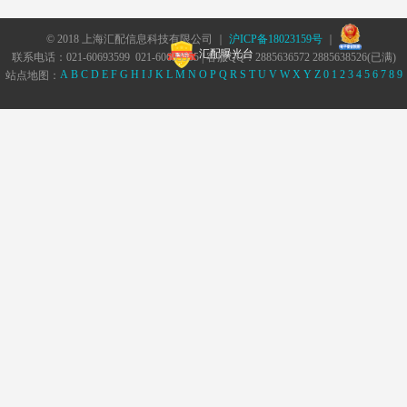
© 2018 上海汇配信息科技有限公司 ｜
沪ICP备18023159号
｜
汇配曝光台
联系电话：021-60693599 021-60693555 | 客服QQ：2885636572 2885638526(已满)
A
B
C
D
E
F
G
H
I
J
K
L
M
N
O
P
Q
R
S
T
U
V
W
X
Y
Z
0
1
2
3
4
5
6
7
8
9
站点地图：