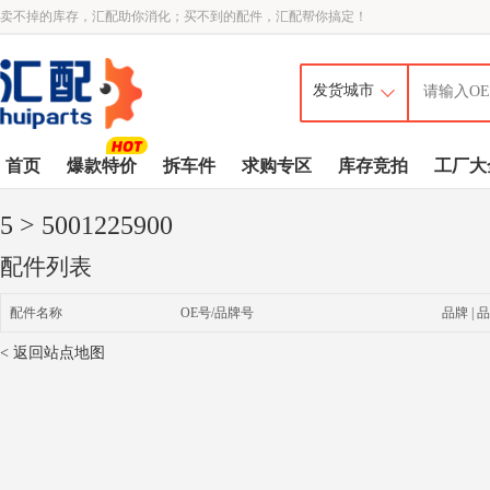
卖不掉的库存，汇配助你消化；买不到的配件，汇配帮你搞定！
首页
爆款特价
拆车件
求购专区
库存竞拍
工厂大
5
> 5001225900
配件列表
配件名称
OE号/品牌号
品牌 | 品
< 返回站点地图