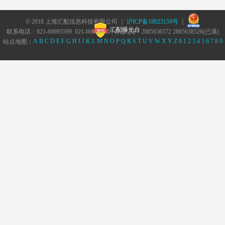
© 2018 上海汇配信息科技有限公司 ｜
沪ICP备18023159号
｜
汇配曝光台
联系电话：021-60693599 021-60693555 | 客服QQ：2885636572 2885638526(已满)
A
B
C
D
E
F
G
H
I
J
K
L
M
N
O
P
Q
R
S
T
U
V
W
X
Y
Z
0
1
2
3
4
5
6
7
8
9
站点地图：