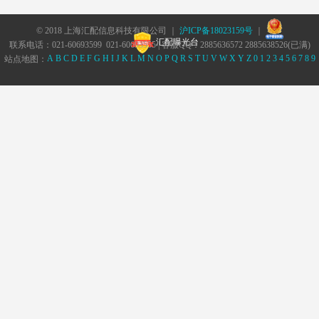
© 2018 上海汇配信息科技有限公司 ｜
沪ICP备18023159号
｜
汇配曝光台
联系电话：021-60693599 021-60693555 | 客服QQ：2885636572 2885638526(已满)
A
B
C
D
E
F
G
H
I
J
K
L
M
N
O
P
Q
R
S
T
U
V
W
X
Y
Z
0
1
2
3
4
5
6
7
8
9
站点地图：