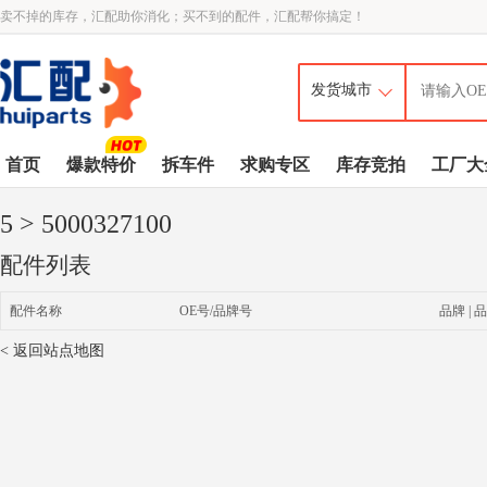
卖不掉的库存，汇配助你消化；买不到的配件，汇配帮你搞定！
首页
爆款特价
拆车件
求购专区
库存竞拍
工厂大
5
> 5000327100
配件列表
配件名称
OE号/品牌号
品牌 | 品
< 返回站点地图