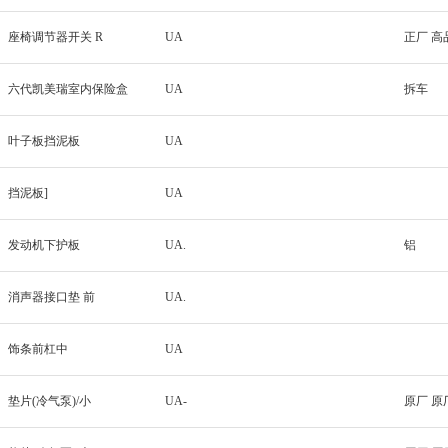
座椅调节器开关 R
UA
正厂 高
六代凯美瑞室内保险盒
UA
拆车
叶子板挡泥板
UA
挡泥板]
UA
发动机下护板
UA.
铝
消声器接口垫 前
UA.
饰条前杠中
UA
垫片(冷气泵)/小
UA-
原厂 原