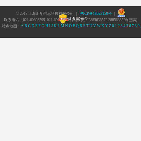
© 2018 上海汇配信息科技有限公司 ｜
沪ICP备18023159号
｜
汇配曝光台
联系电话：021-60693599 021-60693555 | 客服QQ：2885636572 2885638526(已满)
A
B
C
D
E
F
G
H
I
J
K
L
M
N
O
P
Q
R
S
T
U
V
W
X
Y
Z
0
1
2
3
4
5
6
7
8
9
站点地图：