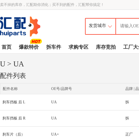
卖不掉的库存，汇配助你消化；买不到的配件，汇配帮你搞定！
首页
爆款特价
拆车件
求购专区
库存竞拍
工厂大
U
> UA
配件列表
配件名称
OE号/品牌号
品牌 | 品
刹车挡板 后 L
UA
拆
刹车挡板 后 R
UA
拆
刹车片（后）
UA+
正厂