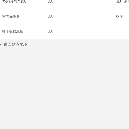
垫片(冷气泵)/大
UA
原厂 原
室内保险盒
UA
拆车
叶子板挡泥板
UA
< 返回站点地图