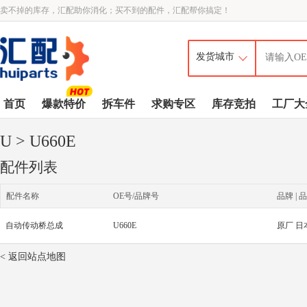
卖不掉的库存，汇配助你消化；买不到的配件，汇配帮你搞定！
首页
爆款特价
拆车件
求购专区
库存竞拍
工厂大
U
> U660E
配件列表
配件名称
OE号/品牌号
品牌 | 品
自动传动桥总成
U660E
原厂 日
< 返回站点地图