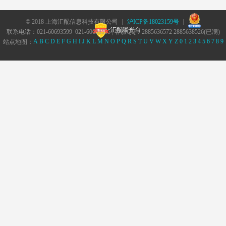
© 2018 上海汇配信息科技有限公司 ｜
沪ICP备18023159号
｜
汇配曝光台
联系电话：021-60693599 021-60693555 | 客服QQ：2885636572 2885638526(已满)
A
B
C
D
E
F
G
H
I
J
K
L
M
N
O
P
Q
R
S
T
U
V
W
X
Y
Z
0
1
2
3
4
5
6
7
8
9
站点地图：