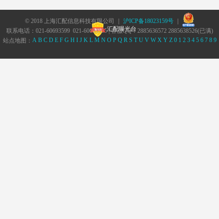
© 2018 上海汇配信息科技有限公司 ｜
沪ICP备18023159号
｜
汇配曝光台
联系电话：021-60693599 021-60693555 | 客服QQ：2885636572 2885638526(已满)
A
B
C
D
E
F
G
H
I
J
K
L
M
N
O
P
Q
R
S
T
U
V
W
X
Y
Z
0
1
2
3
4
5
6
7
8
9
站点地图：