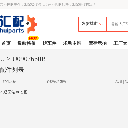
卖不掉的库存，汇配助你消化；买不到的配件，汇配帮你搞定！
首页
爆款特价
拆车件
求购专区
库存竞拍
工厂大
U
> U0907660B
配件列表
配件名称
OE号/品牌号
品牌 | 品
< 返回站点地图