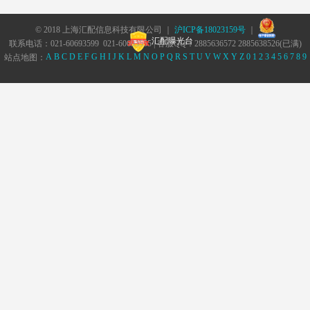
© 2018 上海汇配信息科技有限公司 ｜
沪ICP备18023159号
｜
汇配曝光台
联系电话：021-60693599 021-60693555 | 客服QQ：2885636572 2885638526(已满)
A
B
C
D
E
F
G
H
I
J
K
L
M
N
O
P
Q
R
S
T
U
V
W
X
Y
Z
0
1
2
3
4
5
6
7
8
9
站点地图：