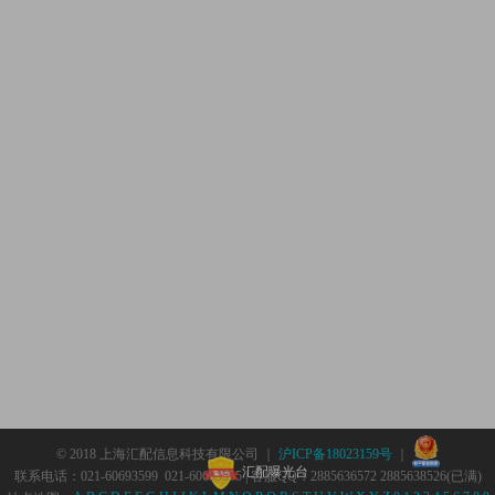
© 2018 上海汇配信息科技有限公司 ｜
沪ICP备18023159号
｜
汇配曝光台
联系电话：021-60693599 021-60693555 | 客服QQ：2885636572 2885638526(已满)