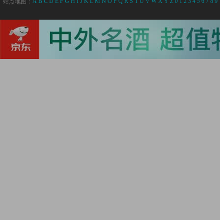
A
B
C
D
E
F
G
H
I
J
K
L
M
N
O
P
Q
R
S
T
U
V
W
X
Y
Z
0
1
2
3
4
5
6
7
8
9
站点地图：