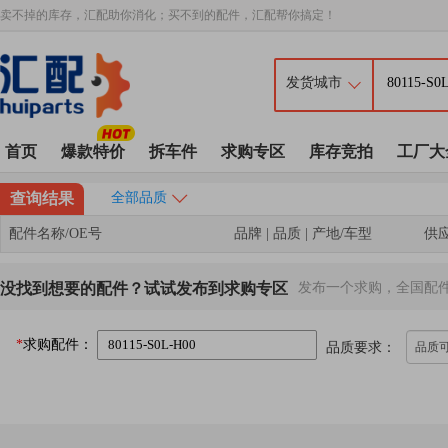
卖不掉的库存，汇配助你消化；买不到的配件，汇配帮你搞定！
首页
爆款特价
拆车件
求购专区
库存竞拍
工厂大
查询结果
全部品质
配件名称/OE号
品牌 | 品质 | 产地/车型
供
没找到想要的配件？试试发布到求购专区
发布一个求购，全国配
*
求购配件：
品质要求：
品质