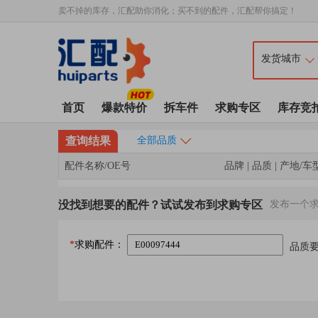
卖不掉的库存，汇配助你消化；买不到的配件，汇配帮你搞定！
首页
爆款特价
拆车件
求购专区
库存竞
查询结果
全部品质
配件名称/OE号
品牌 | 品质 | 产地/车
没找到想要的配件？试试发布到求购专区
发布一个
*
求购配件：
品质