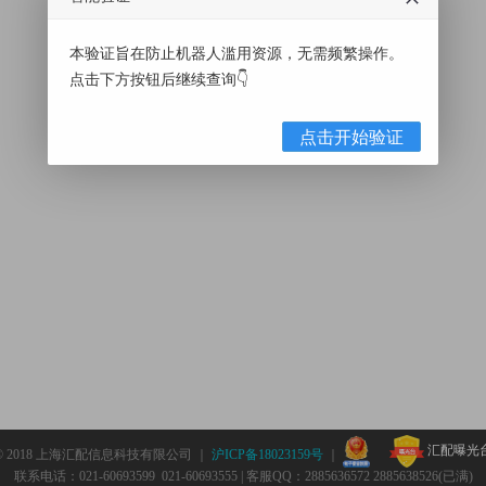
本验证旨在防止机器人滥用资源，无需频繁操作。
点击下方按钮后继续查询👇
点击开始验证
汇配曝光
© 2018 上海汇配信息科技有限公司 ｜
沪ICP备18023159号
｜
联系电话：021-60693599 021-60693555 | 客服QQ：2885636572 2885638526(已满)