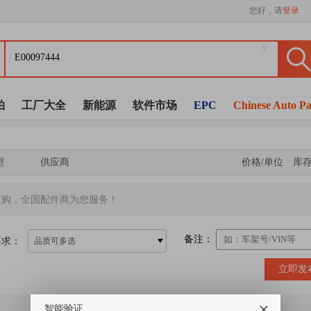
您好，请
登录
x
拍
工厂大全
新能源
软件市场
EPC
Chinese Auto Pa
型
供应商
价格/单位
库
求购，全国配件商为您服务！
备注：
要求：
品质可多选
立即发
智能验证