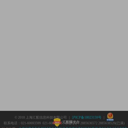
© 2018 上海汇配信息科技有限公司 ｜
沪ICP备18023159号
｜
汇配曝光台
联系电话：021-60693599 021-60693555 | 客服QQ：2885636572 2885638526(已满)