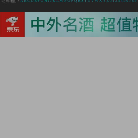
A
B
C
D
E
F
G
H
I
J
K
L
M
N
O
P
Q
R
S
T
U
V
W
X
Y
Z
0
1
2
3
4
5
6
7
8
9
站点地图：