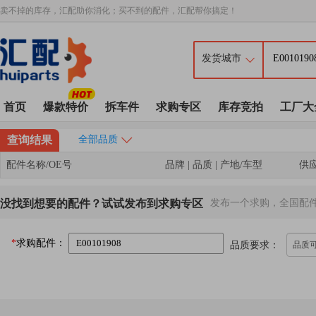
卖不掉的库存，汇配助你消化；买不到的配件，汇配帮你搞定！
首页
爆款特价
拆车件
求购专区
库存竞拍
工厂大
查询结果
全部品质
配件名称/OE号
品牌 | 品质 | 产地/车型
供
没找到想要的配件？试试发布到求购专区
发布一个求购，全国配
*
求购配件：
品质要求：
品质