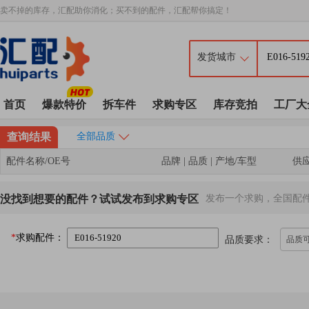
卖不掉的库存，汇配助你消化；买不到的配件，汇配帮你搞定！
首页
爆款特价
拆车件
求购专区
库存竞拍
工厂大
查询结果
全部品质
配件名称/OE号
品牌 | 品质 | 产地/车型
供
没找到想要的配件？试试发布到求购专区
发布一个求购，全国配
*
求购配件：
品质要求：
品质