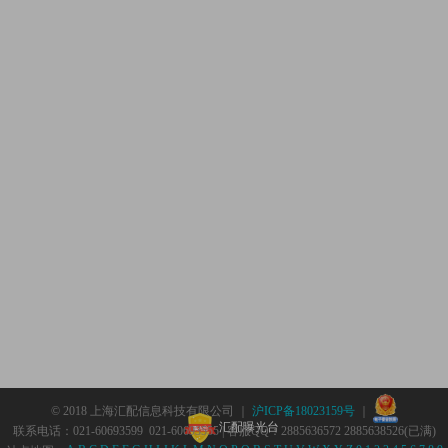
© 2018 上海汇配信息科技有限公司 ｜
沪ICP备18023159号
｜
汇配曝光台
联系电话：021-60693599 021-60693555 | 客服QQ：2885636572 2885638526(已满)