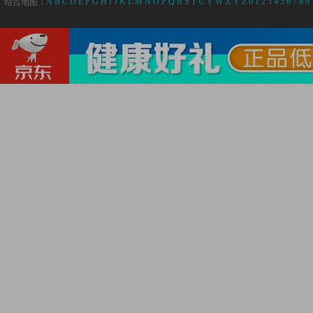
A
B
C
D
E
F
G
H
I
J
K
L
M
N
O
P
Q
R
S
T
U
V
W
X
Y
Z
0
1
2
3
4
5
6
7
8
9
站点地图：