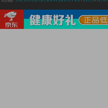
A
B
C
D
E
F
G
H
I
J
K
L
M
N
O
P
Q
R
S
T
U
V
W
X
Y
Z
0
1
2
3
4
5
6
7
8
9
站点地图：