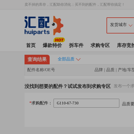
卖不掉的库存，汇配助你消化；买不到的配件，汇配帮你搞定！
首页
爆款特价
拆车件
求购专区
库存竞
查询结果
全部品质
配件名称/OE号
品牌 | 品质 | 产地/车
没找到想要的配件？试试发布到求购专区
发布一个
*
求购配件：
品质