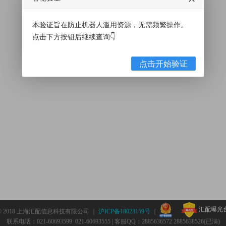
本验证旨在防止机器人滥用资源，无需频繁操作。
点击下方按钮后继续查询👇
点击开始验证
汇配曝光
© 2018 上海汇配信息科技有限公司 ｜
沪ICP备18023159号
｜
联系电话：021-60693599 021-60693555 | 客服QQ：2885636572 2885638526(已满)