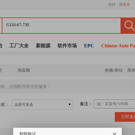
您好，请
登录
x
拍
工厂大全
新能源
软件市场
EPC
Chinese Auto Pa
型
供应商
价格/单位
库
求购，全国配件商为您服务！
备注：
要求：
品质可多选
立即发
智能验证