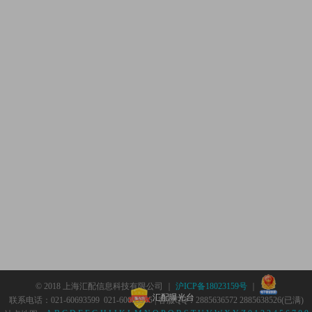
© 2018 上海汇配信息科技有限公司 ｜
沪ICP备18023159号
｜
汇配曝光台
联系电话：021-60693599 021-60693555 | 客服QQ：2885636572 2885638526(已满)