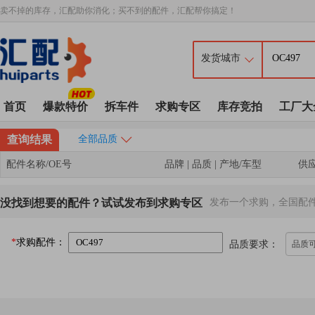
卖不掉的库存，汇配助你消化；买不到的配件，汇配帮你搞定！
首页
爆款特价
拆车件
求购专区
库存竞拍
工厂大
查询结果
全部品质
配件名称/OE号
品牌 | 品质 | 产地/车型
供
没找到想要的配件？试试发布到求购专区
发布一个求购，全国配
*
求购配件：
品质要求：
品质