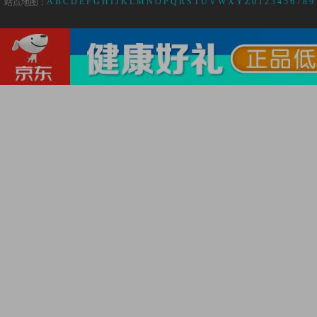
A
B
C
D
E
F
G
H
I
J
K
L
M
N
O
P
Q
R
S
T
U
V
W
X
Y
Z
0
1
2
3
4
5
6
7
8
9
站点地图：