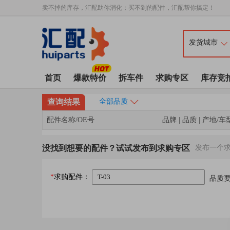
卖不掉的库存，汇配助你消化；买不到的配件，汇配帮你搞定！
首页
爆款特价
拆车件
求购专区
库存竞
查询结果
全部品质
配件名称/OE号
品牌 | 品质 | 产地/车
没找到想要的配件？试试发布到求购专区
发布一个
*
求购配件：
品质