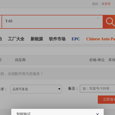
您好，请
登录
x
拍
工厂大全
新能源
软件市场
EPC
Chinese Auto Pa
型
供应商
价格/单位
库
求购，全国配件商为您服务！
备注：
要求：
品质可多选
立即发
智能验证