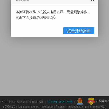
本验证旨在防止机器人滥用资源，无需频繁操作。
点击下方按钮后继续查询👇
点击开始验证
汇配曝光
© 2018 上海汇配信息科技有限公司 ｜
沪ICP备18023159号
｜
联系电话：021-60693599 021-60693555 | 客服QQ：2885636572 2885638526(已满)