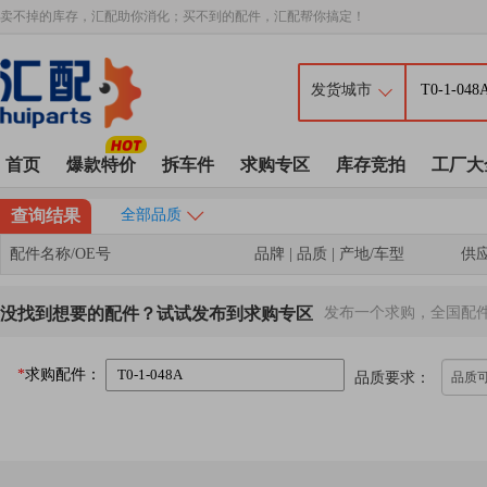
卖不掉的库存，汇配助你消化；买不到的配件，汇配帮你搞定！
首页
爆款特价
拆车件
求购专区
库存竞拍
工厂大
查询结果
全部品质
配件名称/OE号
品牌 | 品质 | 产地/车型
供
没找到想要的配件？试试发布到求购专区
发布一个求购，全国配
*
求购配件：
品质要求：
品质