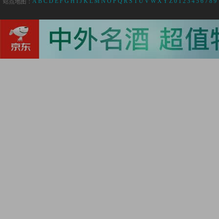
A
B
C
D
E
F
G
H
I
J
K
L
M
N
O
P
Q
R
S
T
U
V
W
X
Y
Z
0
1
2
3
4
5
6
7
8
9
站点地图：