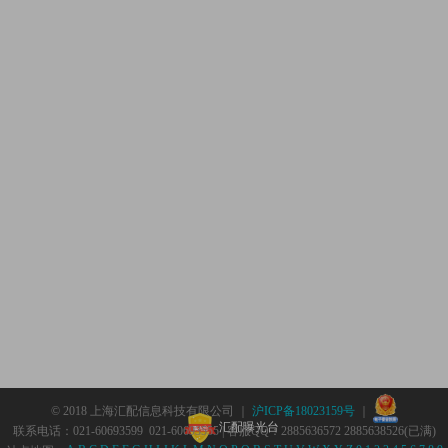
© 2018 上海汇配信息科技有限公司 ｜
沪ICP备18023159号
｜
汇配曝光台
联系电话：021-60693599 021-60693555 | 客服QQ：2885636572 2885638526(已满)