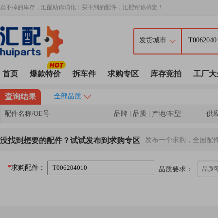
卖不掉的库存，汇配助你消化；买不到的配件，汇配帮你搞定！
首页
爆款特价
拆车件
求购专区
库存竞拍
工厂大
查询结果
全部品质
配件名称/OE号
品牌 | 品质 | 产地/车型
供
没找到想要的配件？试试发布到求购专区
发布一个求购，全国配
*
求购配件：
品质要求：
品质