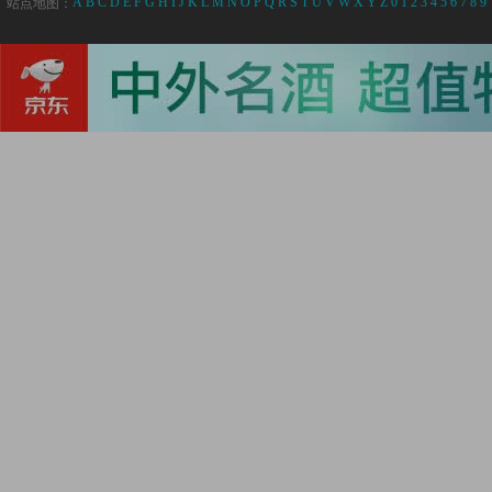
A
B
C
D
E
F
G
H
I
J
K
L
M
N
O
P
Q
R
S
T
U
V
W
X
Y
Z
0
1
2
3
4
5
6
7
8
9
站点地图：