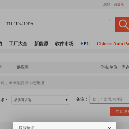
您好，请
登录
x
拍
工厂大全
新能源
软件市场
EPC
Chinese Auto Pa
型
供应商
价格/单位
库
求购，全国配件商为您服务！
备注：
要求：
品质可多选
立即发
智能验证