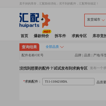
卖不掉的库存，汇配助你消化；买不到的配件，汇配帮你搞定！
首页
爆款特价
拆车件
求购专区
库存竞
查询结果
全部品质
配件名称/OE号
品牌 | 品质 | 产地/车
没找到想要的配件？试试发布到求购专区
发布一个
*
求购配件：
品质