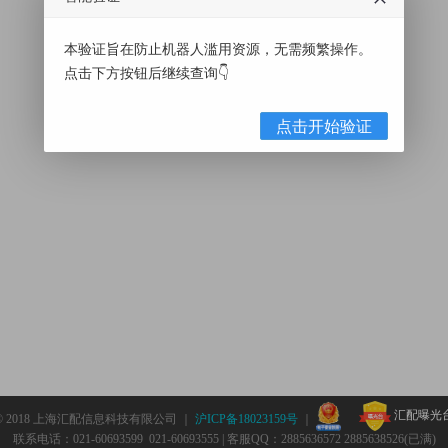
本验证旨在防止机器人滥用资源，无需频繁操作。
点击下方按钮后继续查询👇
点击开始验证
汇配曝光
© 2018 上海汇配信息科技有限公司 ｜
沪ICP备18023159号
｜
联系电话：021-60693599 021-60693555 | 客服QQ：2885636572 2885638526(已满)