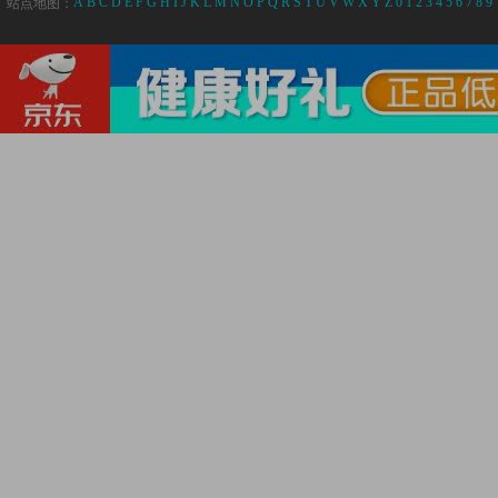
A
B
C
D
E
F
G
H
I
J
K
L
M
N
O
P
Q
R
S
T
U
V
W
X
Y
Z
0
1
2
3
4
5
6
7
8
9
站点地图：