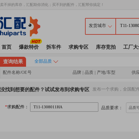
卖不掉的库存，汇配助你消化；买不到的配件，汇配帮你搞定！
首页
爆款特价
拆车件
求购专区
库存竞拍
工厂大
查询结果
全部品质
配件名称/OE号
品牌 | 品质 | 产地/车型
供
没找到想要的配件？试试发布到求购专区
发布一个求购，全国配
*
求购配件：
品质要求：
品质