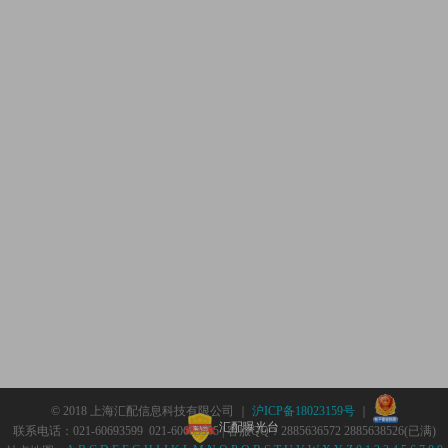
© 2018 上海汇配信息科技有限公司 ｜
沪ICP备18023159号
｜
汇配曝光台
联系电话：021-60693599 021-60693555 | 客服QQ：2885636572 2885638526(已满)