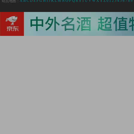
A
B
C
D
E
F
G
H
I
J
K
L
M
N
O
P
Q
R
S
T
U
V
W
X
Y
Z
0
1
2
3
4
5
6
7
8
9
站点地图：