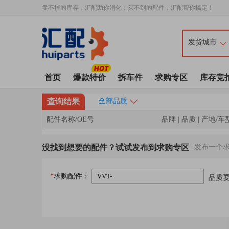
卖不掉的库存，汇配助你消化；买不到的配件，汇配帮你搞定！
首页
爆款特价
拆车件
求购专区
库存竞
查询结果
全部品质
配件名称/OE号
品牌 | 品质 | 产地/车
没找到想要的配件？试试发布到求购专区
发布一个
*
求购配件：
品质