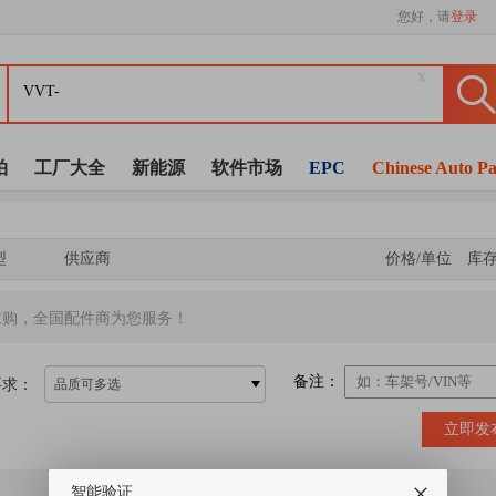
您好，请
登录
x
拍
工厂大全
新能源
软件市场
EPC
Chinese Auto Pa
型
供应商
价格/单位
库
求购，全国配件商为您服务！
备注：
要求：
品质可多选
立即发
智能验证