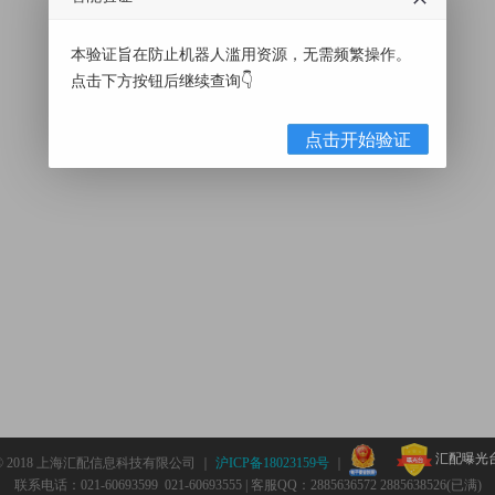
本验证旨在防止机器人滥用资源，无需频繁操作。
点击下方按钮后继续查询👇
点击开始验证
汇配曝光
© 2018 上海汇配信息科技有限公司 ｜
沪ICP备18023159号
｜
联系电话：021-60693599 021-60693555 | 客服QQ：2885636572 2885638526(已满)