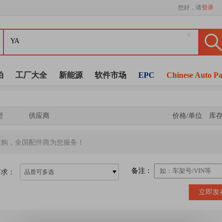
您好，请
登录
x
拍
工厂大全
新能源
软件市场
EPC
Chinese Auto Pa
型
供应商
价格/单位
库
求购，全国配件商为您服务！
备注：
要求：
品质可多选
立即发