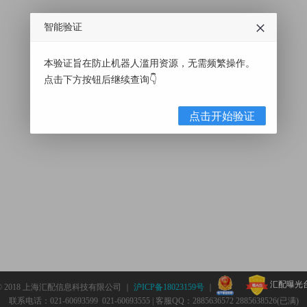
智能验证
本验证旨在防止机器人滥用资源，无需频繁操作。
点击下方按钮后继续查询👇
点击开始验证
汇配曝光
© 2018 上海汇配信息科技有限公司 ｜
沪ICP备18023159号
｜
联系电话：021-60693599 021-60693555 | 客服QQ：2885636572 2885638526(已满)