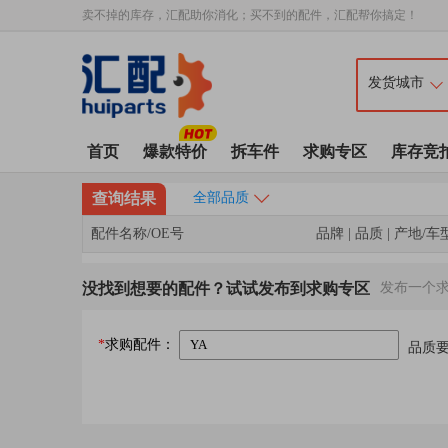
卖不掉的库存，汇配助你消化；买不到的配件，汇配帮你搞定！
首页
爆款特价
拆车件
求购专区
库存竞
查询结果
全部品质
配件名称/OE号
品牌 | 品质 | 产地/车
没找到想要的配件？试试发布到求购专区
发布一个
*
求购配件：
品质