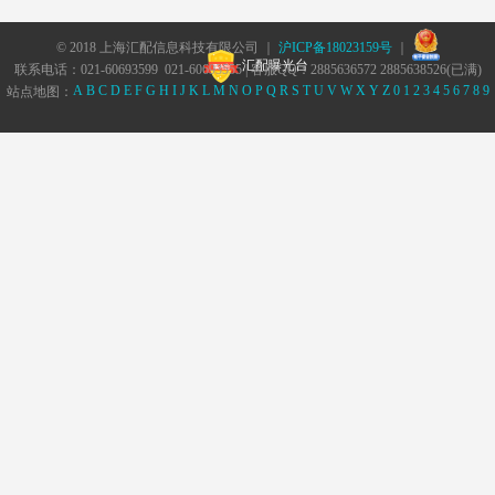
© 2018 上海汇配信息科技有限公司 ｜
沪ICP备18023159号
｜
汇配曝光台
联系电话：021-60693599 021-60693555 | 客服QQ：2885636572 2885638526(已满)
A
B
C
D
E
F
G
H
I
J
K
L
M
N
O
P
Q
R
S
T
U
V
W
X
Y
Z
0
1
2
3
4
5
6
7
8
9
站点地图：