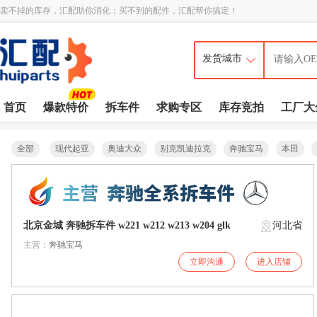
卖不掉的库存，汇配助你消化；买不到的配件，汇配帮你搞定！
首页
爆款特价
拆车件
求购专区
库存竞拍
工厂大
全部
现代起亚
奥迪大众
别克凯迪拉克
奔驰宝马
本田
北京金城 奔驰拆车件 w221 w212 w213 w204 glk
河北省
主营：
奔驰宝马
立即沟通
进入店铺