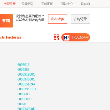
免费注册
客服电话
了解汇配
帮助中心
English
没找到想要的配件？
发布求购
求购记录
试试发布到求购专区
查询
rts Factories
下载汇配助手
6003013
6005888
600591900G
600594600G
600615109A
6006394E0H
6006603
6006DDU
60070
600734300D