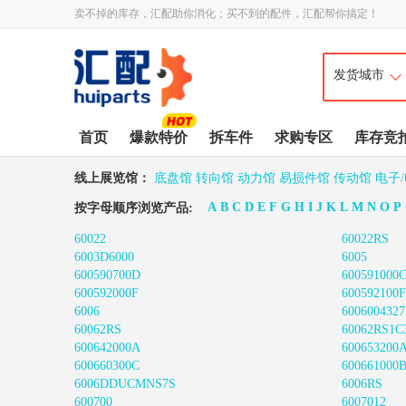
卖不掉的库存，汇配助你消化；买不到的配件，汇配帮你搞定！
首页
爆款特价
拆车件
求购专区
库存竞
线上展览馆：
底盘馆
转向馆
动力馆
易损件馆
传动馆
电子
A
B
C
D
E
F
G
H
I
J
K
L
M
N
O
P
按字母顺序浏览产品:
60022
60022RS
6003D6000
6005
600590700D
600591000
600592000F
600592100F
6006
6006004327
60062RS
60062RS1C
600642000A
600653200
600660300C
600661000
6006DDUCMNS7S
6006RS
600700
6007012