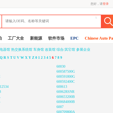
您好，请
登录
x
拍
工厂大全
新能源
软件市场
EPC
Chinese Auto Pa
/电器馆
热交换系统馆
车身馆
改装馆
综合/其它馆
参展企业
Q
R
S
T
U
V
W
X
Y
Z
0
1
2
3
4
5
6
7
8
9
60030
600587500G
C
600591800G
600592400C
12534
600613
3
60062RSNR
A
600653200B
B
600684000B
6007
600709800A