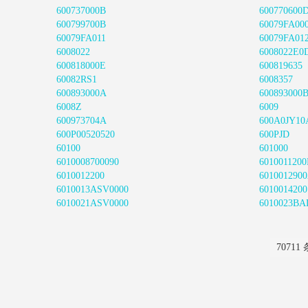
600737000B
600770600
600799700B
60079FA00
60079FA011
60079FA01
6008022
6008022E0
600818000E
600819635
60082RS1
6008357
600893000A
600893000
6008Z
6009
600973704A
600A0JY10
600P00520520
600PJD
60100
601000
6010008700090
601001120
6010012200
601001290
6010013ASV0000
6010014200
6010021ASV0000
6010023BA
70711