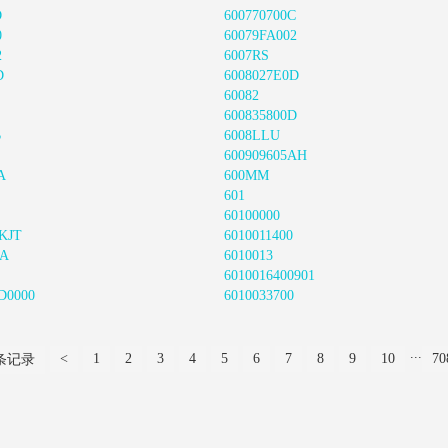
D
600770700C
0
60079FA002
2
6007RS
D
6008027E0D
60082
600835800D
B
6008LLU
600909605AH
A
600MM
601
60100000
0KJT
6010011400
0A
6010013
6010016400901
D0000
6010033700
...
<
1
2
3
4
5
6
7
8
9
10
70
 条记录