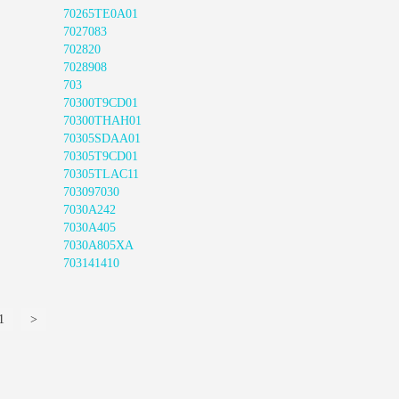
70265TE0A01
7027083
702820
7028908
703
70300T9CD01
70300THAH01
70305SDAA01
70305T9CD01
70305TLAC11
703097030
7030A242
7030A405
7030A805XA
703141410
1
>