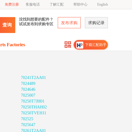
免费注册
客服电话
了解汇配
帮助中心
English
没找到想要的配件？
发布求购
求购记录
试试发布到求购专区
查询
rts Factories
下载汇配助手
70241T2AA01
7024489
7024646
7025007
70250T7JH01
70250THAH02
70250TVEH11
702525
7025647
70261T2AA01