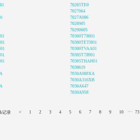
01
70265TE0
7027064
01
7027A006
7028905
70290605
01
70300T7JH01
01
70300TETH01
01
70300TVAA01
01
70305T7JH01
01
70305THAH01
7030619
XA
7030A088XA
7030A316XB
XA
7030A647
7030A958
...
<
1
2
3
4
5
6
7
8
9
10
73
 条记录