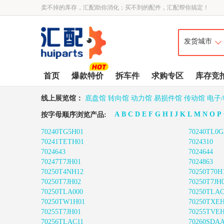
卖不掉的库存，汇配助你消化；买不到的配件，汇配帮你搞定！
首页
爆款特价
拆车件
求购专区
库存竞
线上展览馆：
底盘馆
转向馆
动力馆
易损件馆
传动馆
电子
A
B
C
D
E
F
G
H
I
J
K
L
M
N
O
P
按字母顺序浏览产品:
70240TG5H01
70240TL0G
70241TETH01
7024310
7024643
7024644
70247T7JH01
7024863
70250T4NH12
70250T70H
70250T7JH02
70250T7JH
70250TLA000
70250TLAC
70250TW1H01
70250TXE
70255T7JH01
70255TVEH
70256TLAC11
70260SDA