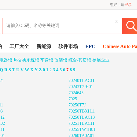
您好，请
登录
x
拍
工厂大全
新能源
软件市场
EPC
Chinese Auto Pa
/电器馆
热交换系统馆
车身馆
改装馆
综合/其它馆
参展企业
Q
R
S
T
U
V
W
X
Y
Z
0
1
2
3
4
5
6
7
8
9
21
70240TLAC11
70243T7JH01
7024645
7025
11
70250T7J
03
70250TBXH11
12
70250TLAC13
H02
70251TLAC11
11
70255TW1H01
A01
70260TA0A01