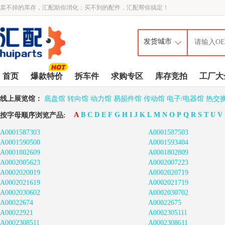
卖不掉的库存，汇配助你消化；买不到的配件，汇配帮你搞定！
首页
爆款特价
拆车件
求购专区
库存竞拍
工厂大
线上展览馆：
底盘馆
转向馆
动力馆
易损件馆
传动馆
电子/电器馆
热交
A
B
C
D
E
F
G
H
I
J
K
L
M
N
O
P
Q
R
S
T
U
V
按字母顺序浏览产品:
A0001587303
A0001587503
A0001590500
A0001593404
A0001802609
A0001802809
A0002005623
A0002007223
A0002020019
A0002020719
A0002021619
A0002021719
A0002030602
A0002030702
A00022674
A00022675
A00022921
A0002305111
A0002308511
A0002308611