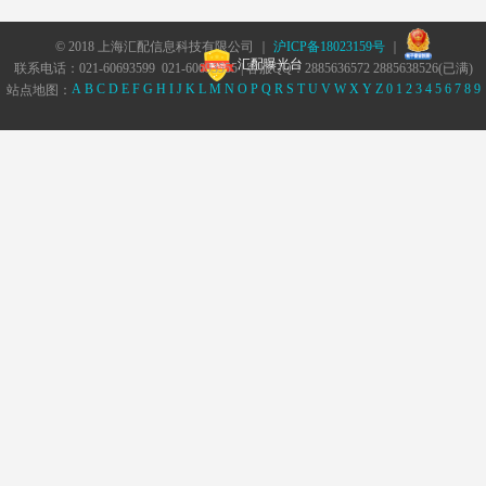
© 2018 上海汇配信息科技有限公司 ｜
沪ICP备18023159号
｜
汇配曝光台
联系电话：021-60693599 021-60693555 | 客服QQ：2885636572 2885638526(已满)
A
B
C
D
E
F
G
H
I
J
K
L
M
N
O
P
Q
R
S
T
U
V
W
X
Y
Z
0
1
2
3
4
5
6
7
8
9
站点地图：