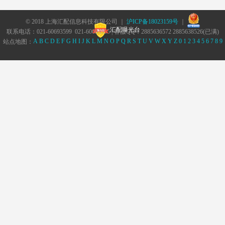
© 2018 上海汇配信息科技有限公司 ｜
沪ICP备18023159号
｜
汇配曝光台
联系电话：021-60693599 021-60693555 | 客服QQ：2885636572 2885638526(已满)
A
B
C
D
E
F
G
H
I
J
K
L
M
N
O
P
Q
R
S
T
U
V
W
X
Y
Z
0
1
2
3
4
5
6
7
8
9
站点地图：