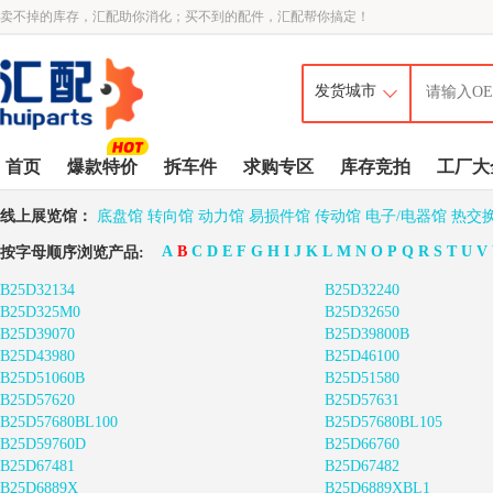
卖不掉的库存，汇配助你消化；买不到的配件，汇配帮你搞定！
首页
爆款特价
拆车件
求购专区
库存竞拍
工厂大
线上展览馆：
底盘馆
转向馆
动力馆
易损件馆
传动馆
电子/电器馆
热交
A
B
C
D
E
F
G
H
I
J
K
L
M
N
O
P
Q
R
S
T
U
V
按字母顺序浏览产品:
B25D32134
B25D32240
B25D325M0
B25D32650
B25D39070
B25D39800B
B25D43980
B25D46100
B25D51060B
B25D51580
B25D57620
B25D57631
B25D57680BL100
B25D57680BL105
B25D59760D
B25D66760
B25D67481
B25D67482
B25D6889X
B25D6889XBL1