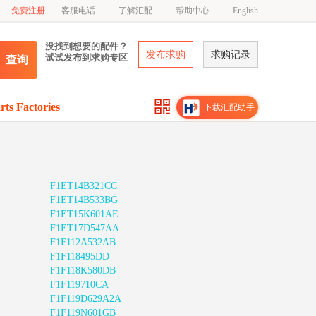
免费注册
客服电话
了解汇配
帮助中心
English
没找到想要的配件？
发布求购
求购记录
试试发布到求购专区
查询
rts Factories
下载汇配助手
F1ET14B321CC
F1ET14B533BG
F1ET15K601AE
F1ET17D547AA
F1F112A532AB
F1F118495DD
F1F118K580DB
F1F119710CA
F1F119D629A2A
F1F119N601GB