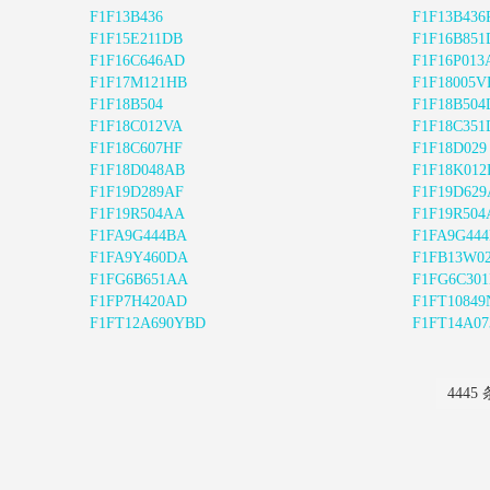
F1F13B436
F1F13B436
F1F15E211DB
F1F16B85
F1F16C646AD
F1F16P013
F1F17M121HB
F1F18005V
F1F18B504
F1F18B50
F1F18C012VA
F1F18C351
F1F18C607HF
F1F18D029
F1F18D048AB
F1F18K012
F1F19D289AF
F1F19D62
F1F19R504AA
F1F19R504
F1FA9G444BA
F1FA9G44
F1FA9Y460DA
F1FB13W0
F1FG6B651AA
F1FG6C30
F1FP7H420AD
F1FT10849
F1FT12A690YBD
F1FT14A0
4445