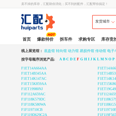
卖不掉的库存，汇配助你消化；买不到的配件，汇配帮你搞定！
首页
爆款特价
拆车件
求购专区
库存竞
线上展览馆：
底盘馆
转向馆
动力馆
易损件馆
传动馆
电子
A
B
C
D
E
F
G
H
I
J
K
L
M
N
O
P
按字母顺序浏览产品:
F1ET14A664AA
F1ET14A6
F1ET14B345AA
F1ET14B5
F1ET14K147AC
F1ET14K1
F1ET15K859AA
F1ET15K8
F1ET19980NJ
F1ET19G4
F1F112A659AC
F1F112A65
F1F118K579DC
F1F118K5
F1F118K580WA
F1F118KG
F1F119710CB
F1F119710
F1F119D629C2A
F1F119F56