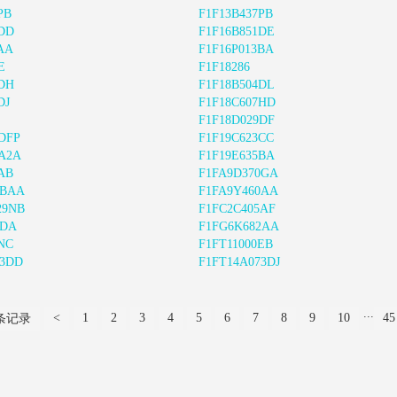
PB
F1F13B437PB
1DD
F1F16B851DE
AA
F1F16P013BA
E
F1F18286
4DH
F1F18B504DL
DJ
F1F18C607HD
F1F18D029DF
DFP
F1F19C623CC
9A2A
F1F19E635BA
AB
F1FA9D370GA
4BAA
F1FA9Y460AA
29NB
F1FC2C405AF
1DA
F1FG6K682AA
NC
F1FT11000EB
73DD
F1FT14A073DJ
...
<
1
2
3
4
5
6
7
8
9
10
45
 条记录