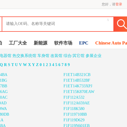
您好，请
登录
x
拍
工厂大全
新能源
软件市场
EPC
Chinese Auto Pa
/电器馆
热交换系统馆
车身馆
改装馆
综合/其它馆
参展企业
Q
R
S
T
U
V
W
X
Y
Z
0
1
2
3
4
5
6
7
8
9
64BA
F1ET14B321CB
31BG
F1ET14B532BF
47BB
F1ET14K733XPJ
66AG
F1ET15K870EAW
90AC
F1F112A532
9AD
F1F112A659AE
79WA
F1F118K580
580DB
F1F119710BB
EA
F1F119D629
5BA
F1F119N601EB