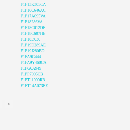
F1F13K305CA
F1F16C646AC
F1F17A095VA
F1F18286VA
F1F18C012DE
F1F18C607HE
F1F18D030
F1F19D289AE
F1F19J280BD
F1FA9G444
F1FA9Y460CA
F1FG6A949
F1FP7005CB
F1FT11000RB
F1FT14A073EE
>