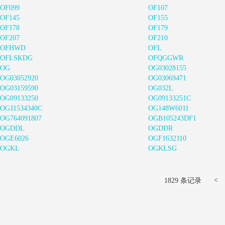
OF099
OF107
OF145
OF155
OF178
OF179
OF207
OF210
OFHWD
OFL
OFLSKDG
OFQGGWR
OG
OG03028155
OG03052920
OG03069471
OG03159590
OG032L
OG09133250
OG09133251C
OG11534340C
OG148W6011
OG764091807
OGB105243DF1
OGDDL
OGDDR
OGE6026
OGF1632110
OGKL
OGKLSG
<
1829 条记录