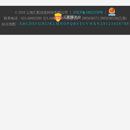
© 2018 上海汇配信息科技有限公司 ｜
沪ICP备18023159号
｜
汇配曝光台
联系电话：021-60693599 021-60693555 | 客服QQ：2885636572 2885638526(已满)
A
B
C
D
E
F
G
H
I
J
K
L
M
N
O
P
Q
R
S
T
U
V
W
X
Y
Z
0
1
2
3
4
5
6
7
8
9
站点地图：