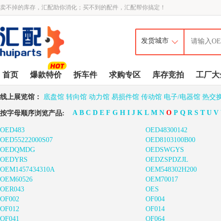
卖不掉的库存，汇配助你消化；买不到的配件，汇配帮你搞定！
首页
爆款特价
拆车件
求购专区
库存竞拍
工厂大
线上展览馆：
底盘馆
转向馆
动力馆
易损件馆
传动馆
电子/电器馆
热交
A
B
C
D
E
F
G
H
I
J
K
L
M
N
O
P
Q
R
S
T
U
V
按字母顺序浏览产品:
OED483
OED48300142
OED55222000S07
OED8103100B00
OEDQMDG
OEDSWGYS
OEDYRS
OEDZSPDZJL
OEM1457434310A
OEM548302H200
OEM60526
OEM70017
OER043
OES
OF002
OF004
OF012
OF014
OF041
OF064