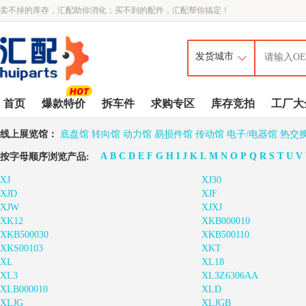
卖不掉的库存，汇配助你消化；买不到的配件，汇配帮你搞定！
首页
爆款特价
拆车件
求购专区
库存竞拍
工厂大
线上展览馆：
底盘馆
转向馆
动力馆
易损件馆
传动馆
电子/电器馆
热交
A
B
C
D
E
F
G
H
I
J
K
L
M
N
O
P
Q
R
S
T
U
V
按字母顺序浏览产品:
XJ
XJ30
XJD
XJF
XJW
XJXJ
XK12
XKB000010
XKB500030
XKB500110
XKS00103
XKT
XL
XL18
XL3
XL3Z6306AA
XLB000010
XLD
XLJG
XLJGB