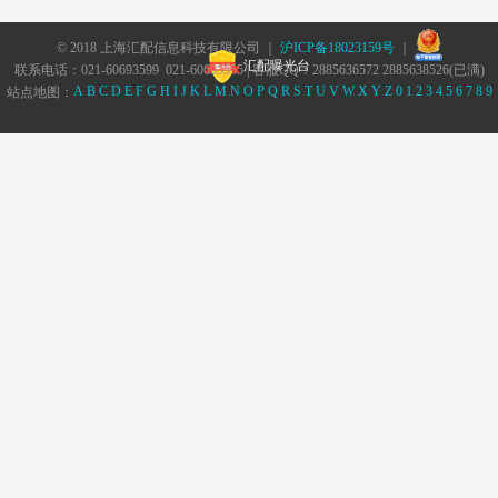
© 2018 上海汇配信息科技有限公司 ｜
沪ICP备18023159号
｜
汇配曝光台
联系电话：021-60693599 021-60693555 | 客服QQ：2885636572 2885638526(已满)
A
B
C
D
E
F
G
H
I
J
K
L
M
N
O
P
Q
R
S
T
U
V
W
X
Y
Z
0
1
2
3
4
5
6
7
8
9
站点地图：