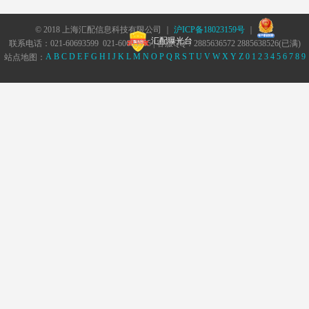
© 2018 上海汇配信息科技有限公司 ｜
沪ICP备18023159号
｜
汇配曝光台
联系电话：021-60693599 021-60693555 | 客服QQ：2885636572 2885638526(已满)
A
B
C
D
E
F
G
H
I
J
K
L
M
N
O
P
Q
R
S
T
U
V
W
X
Y
Z
0
1
2
3
4
5
6
7
8
9
站点地图：