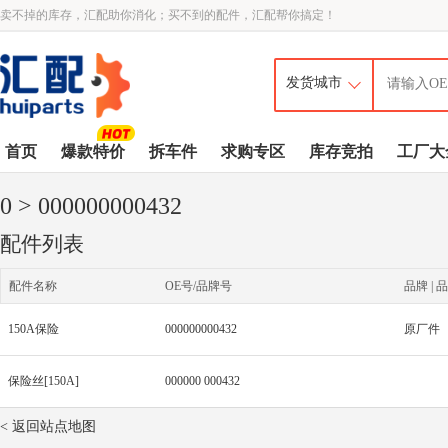
卖不掉的库存，汇配助你消化；买不到的配件，汇配帮你搞定！
首页
爆款特价
拆车件
求购专区
库存竞拍
工厂大
0
> 000000000432
配件列表
配件名称
OE号/品牌号
品牌 | 品
150A保险
000000000432
原厂件
保险丝[150A]
000000 000432
< 返回站点地图