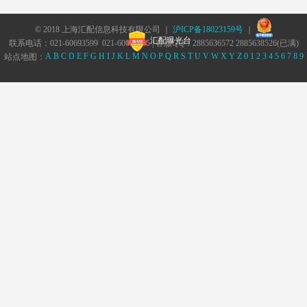
© 2018 上海汇配信息科技有限公司 ｜
沪ICP备18023159号
｜
汇配曝光台
联系电话：021-60693599 021-60693555 | 客服QQ：2885636572 2885638526(已满)
A
B
C
D
E
F
G
H
I
J
K
L
M
N
O
P
Q
R
S
T
U
V
W
X
Y
Z
0
1
2
3
4
5
6
7
8
9
站点地图：