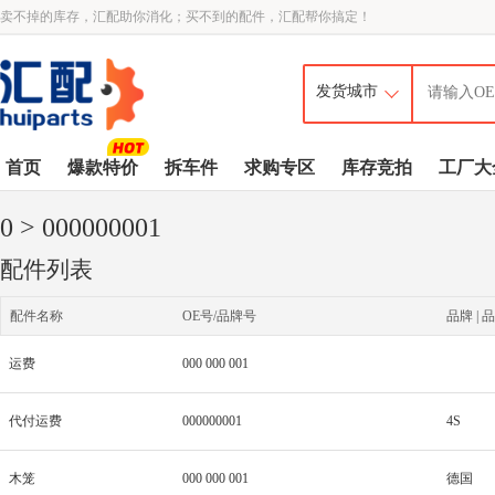
卖不掉的库存，汇配助你消化；买不到的配件，汇配帮你搞定！
首页
爆款特价
拆车件
求购专区
库存竞拍
工厂大
0
> 000000001
配件列表
配件名称
OE号/品牌号
品牌 | 品
运费
000 000 001
代付运费
000000001
4S
木笼
000 000 001
德国