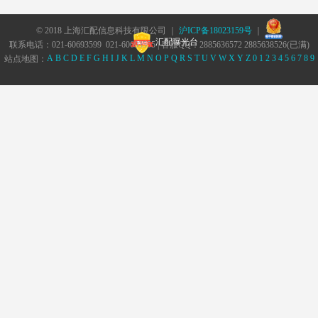
© 2018 上海汇配信息科技有限公司 ｜
沪ICP备18023159号
｜
汇配曝光台
联系电话：021-60693599 021-60693555 | 客服QQ：2885636572 2885638526(已满)
A
B
C
D
E
F
G
H
I
J
K
L
M
N
O
P
Q
R
S
T
U
V
W
X
Y
Z
0
1
2
3
4
5
6
7
8
9
站点地图：