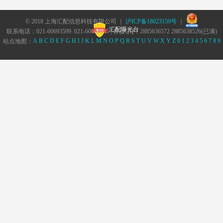
© 2018 上海汇配信息科技有限公司 ｜
沪ICP备18023159号
｜
汇配曝光台
联系电话：021-60693599 021-60693555 | 客服QQ：2885636572 2885638526(已满)
A
B
C
D
E
F
G
H
I
J
K
L
M
N
O
P
Q
R
S
T
U
V
W
X
Y
Z
0
1
2
3
4
5
6
7
8
9
站点地图：