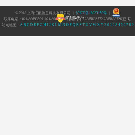
© 2018 上海汇配信息科技有限公司 ｜
沪ICP备18023159号
｜
汇配曝光台
联系电话：021-60693599 021-60693555 | 客服QQ：2885636572 2885638526(已满)
A
B
C
D
E
F
G
H
I
J
K
L
M
N
O
P
Q
R
S
T
U
V
W
X
Y
Z
0
1
2
3
4
5
6
7
8
9
站点地图：