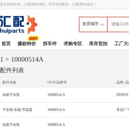
卖不掉的库存，汇配助你消化；买不到的配件，汇配帮你搞定！
首页
爆款特价
拆车件
求购专区
库存竞拍
工厂大
1
> 10000514A
配件列表
配件名称
OE号/品牌号
品牌 | 品
水箱下水管
10000514-A
ODDSY
下水管-水箱-节温器
10000514-A
专业厂 
水箱下水管
10000514-A