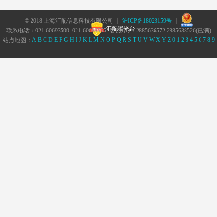
© 2018 上海汇配信息科技有限公司 ｜
沪ICP备18023159号
｜
汇配曝光台
联系电话：021-60693599 021-60693555 | 客服QQ：2885636572 2885638526(已满)
A
B
C
D
E
F
G
H
I
J
K
L
M
N
O
P
Q
R
S
T
U
V
W
X
Y
Z
0
1
2
3
4
5
6
7
8
9
站点地图：