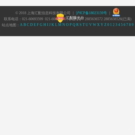
© 2018 上海汇配信息科技有限公司 ｜
沪ICP备18023159号
｜
汇配曝光台
联系电话：021-60693599 021-60693555 | 客服QQ：2885636572 2885638526(已满)
A
B
C
D
E
F
G
H
I
J
K
L
M
N
O
P
Q
R
S
T
U
V
W
X
Y
Z
0
1
2
3
4
5
6
7
8
9
站点地图：