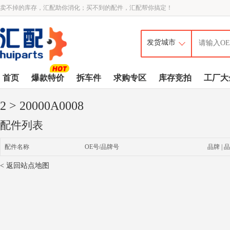
卖不掉的库存，汇配助你消化；买不到的配件，汇配帮你搞定！
首页
爆款特价
拆车件
求购专区
库存竞拍
工厂大
2
> 20000A0008
配件列表
配件名称
OE号/品牌号
品牌 | 品
< 返回站点地图