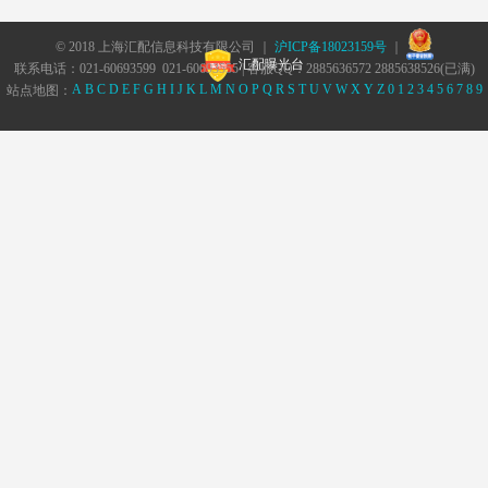
© 2018 上海汇配信息科技有限公司 ｜
沪ICP备18023159号
｜
汇配曝光台
联系电话：021-60693599 021-60693555 | 客服QQ：2885636572 2885638526(已满)
A
B
C
D
E
F
G
H
I
J
K
L
M
N
O
P
Q
R
S
T
U
V
W
X
Y
Z
0
1
2
3
4
5
6
7
8
9
站点地图：