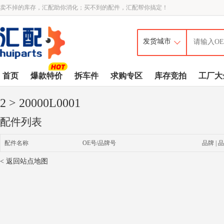
卖不掉的库存，汇配助你消化；买不到的配件，汇配帮你搞定！
首页
爆款特价
拆车件
求购专区
库存竞拍
工厂大
2
> 20000L0001
配件列表
配件名称
OE号/品牌号
品牌 | 品
< 返回站点地图